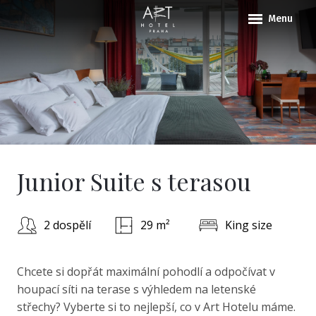
Menu
O HO
POKO
BALÍ
LOKA
KONT
Junior Suite s terasou
Proč
přím
2 dospělí
29 m²
King size
Chcete si dopřát maximální pohodlí a odpočívat v
houpací síti na terase s výhledem na letenské
střechy? Vyberte si to nejlepší, co v Art Hotelu máme.