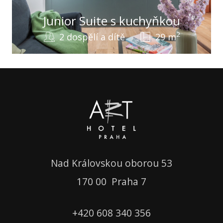
Junior Suite s kuchyňkou
2
2 dospělí a dítě
29 m
Nad Královskou oborou 53
1
70 00 Praha 7
+420
608 340 356