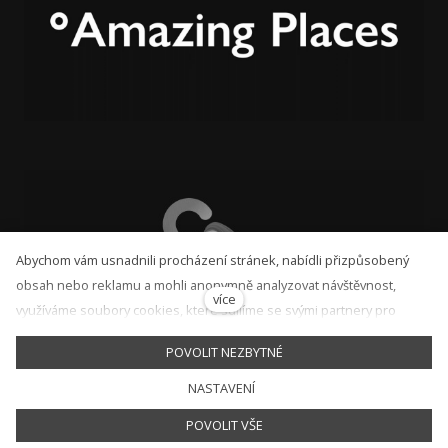
Abychom vám usnadnili procházení stránek, nabídli přizpůsobený
obsah nebo reklamu a mohli anonymně analyzovat návštěvnost,
více
využíváme soubory cookies, které sdílíme se svými partnery pro
sociální média, inzerci a analýzu. Jejich nastavení upravíte odkazem
POVOLIT NEZBYTNÉ
"Nastavení cookies" a kdykoliv jej můžete změnit v patičce webu.
Podrobnější informace najdete v našich Zásadách ochrany osobních
cs
NASTAVENÍ
Tento web běží na
solidpixels.
údajů a používání souborů cookies. Souhlasíte s používáním cookies?
POVOLIT VŠE